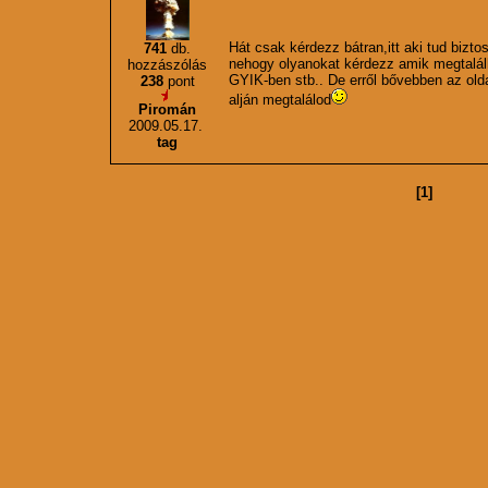
Hát csak kérdezz bátran,itt aki tud bizt
741
db.
nehogy olyanokat kérdezz amik megtalál
hozzászólás
GYIK-ben stb.. De erről bővebben az old
238
pont
alján megtalálod
Piromán
2009.05.17.
tag
[1]