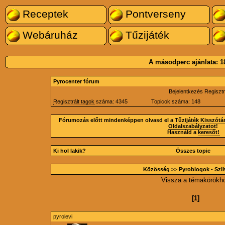
Receptek
Pontverseny
Webáruház
Tűzijáték
A másodperc ajánlata:
1
Pyrocenter fórum
Bejelentkezés
Regisztr
Regisztrált tagok
száma: 4345
Topicok száma: 148
Fórumozás előtt mindenképpen olvasd el a
Tűzijáték Kisszótá
Oldalszabályzatot
!
Használd a
keresőt!
Ki hol lakik?
Összes topic
Közösség
>> Pyroblogok -
Szi
Vissza a témakörökh
[1]
pyrolevi