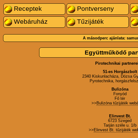
Receptek
Pontverseny
Webáruház
Tűzijáték
A másodperc ajánlata:
samur
Együttműködő par
Pirotechnikai partnere
51-es Horgászbolt
2340 Kiskunlacháza, Dózsa Gy
Pyrotechnika, horgászfelsz
Bulizóna
Fonyód
Fő tér
>>
Bulizóna tűzijáték web
Elinvest Bt.
6723 Szeged
Tarján széle u. 1/b
>>
Elinvest Bt. tűzijáték w