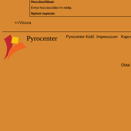
Hozzászólásai:
Ennyi hozzászólást írt eddig.
Nyitott topicok:
<<
Vissza
Pyrocenter
Pyrocenter Kiülő
Impresszum
Kapcs
Oldal