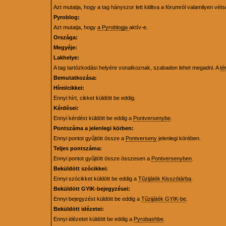
Azt mutatja, hogy a tag hányszor lett kitiltva a fórumról valamilyen véts
Pyroblog:
Azt mutatja, hogy
a Pyroblogja
aktív-e.
Országa:
Megyéje:
Lakhelye:
A tag tartózkodási helyére vonatkoznak, szabadon lehet megadni. A
té
Bemutatkozása:
Hírei/cikkei:
Ennyi hírt, cikket küldött be eddig.
Kérdései:
Ennyi kérdést küldött be eddig a
Pontversenybe
.
Pontszáma a jelenlegi körben:
Ennyi pontot gyűjtött össze a
Pontverseny
jelenlegi körében.
Teljes pontszáma:
Ennyi pontot gyűjtött össze összesen a
Pontversenyben
.
Beküldött szócikkei:
Ennyi szócikket küldött be eddig a
Tűzijáték Kisszótárba
.
Beküldött GYIK-bejegyzései:
Ennyi bejegyzést küldött be eddig a
Tűzijáték GYIK-be
.
Beküldött idézetei:
Ennyi idézetet küldött be eddig a
Pyrobashbe
.