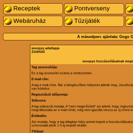
Receptek
Pontverseny
Webáruház
Tűzijáték
A másodperc ajánlata:
Gogo G
woopyo adatlapja
Zöldfülű
woopyo hozzászólásainak megt
Tag azonosítója:
Ez a tag azonosító-száma a rendszerben.
E-mail cím:
A tag e-mail címe. Bár a böngészőben helyesen jelenik meg, JavaScri
van kódolva.
Regisztráció időpontja:
Státusza:
A tag státuszát mutatja. A "nem megerősített" azt jelenti, hogy regiszt
megváltoztatta az e-mail címét, még nem igazolta vissza az új címre kü
Értékelés:
Azt mutatja, hogy a tag átlagban hány pontot kapott a hozzászólásaira. 
színvonalat jelzik 1-5-ig terjedő skálán.
Tiltásai: