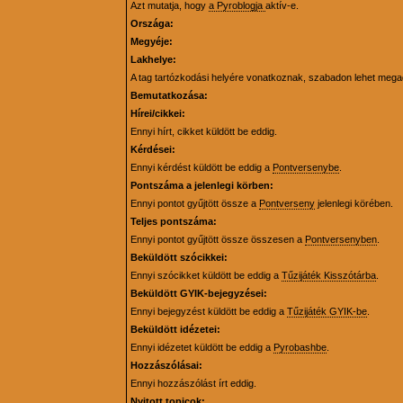
Azt mutatja, hogy
a Pyroblogja
aktív-e.
Országa:
Megyéje:
Lakhelye:
A tag tartózkodási helyére vonatkoznak, szabadon lehet mega
Bemutatkozása:
Hírei/cikkei:
Ennyi hírt, cikket küldött be eddig.
Kérdései:
Ennyi kérdést küldött be eddig a
Pontversenybe
.
Pontszáma a jelenlegi körben:
Ennyi pontot gyűjtött össze a
Pontverseny
jelenlegi körében.
Teljes pontszáma:
Ennyi pontot gyűjtött össze összesen a
Pontversenyben
.
Beküldött szócikkei:
Ennyi szócikket küldött be eddig a
Tűzijáték Kisszótárba
.
Beküldött GYIK-bejegyzései:
Ennyi bejegyzést küldött be eddig a
Tűzijáték GYIK-be
.
Beküldött idézetei:
Ennyi idézetet küldött be eddig a
Pyrobashbe
.
Hozzászólásai:
Ennyi hozzászólást írt eddig.
Nyitott topicok: