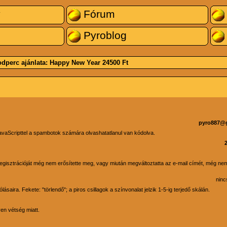
y
Fórum
Pyroblog
dperc ajánlata:
Happy New Year
24500 Ft
pyro887@
avaScripttel a spambotok számára olvashatatlanul van kódolva.
y regisztrációját még nem erősítette meg, vagy miután megváltoztatta az e-mail címét, még nem
ninc
saira. Fekete: "törlendő"; a piros csillagok a színvonalat jelzik 1-5-ig terjedő skálán.
yen vétség miatt.