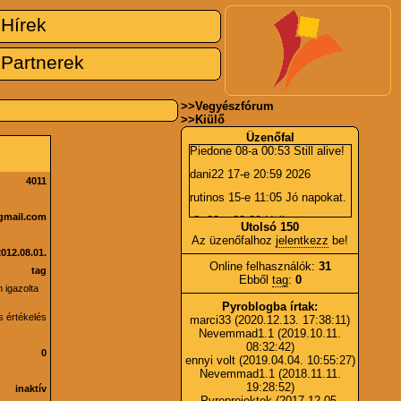
Hírek
Partnerek
>>
Vegyészfórum
>>
Kiülő
Üzenőfal
Piedone
08-a 00:53 Still alive!
dani22
17-e 20:59 2026
4011
rutinos
15-e 11:05 Jó napokat.
gmail.com
r8r
23-a 23:30 Hall
Utolsó 150
Az üzenőfalhoz
jelentkezz
be!
Piedone
06-a 15:36 BÚÉK!
2012.08.01.
Online felhasználók:
31
r8r
01-e 21:44 Boldog Új Évet!
tag
Ebből
tag
:
0
 igazolta
johncutter
24-e 05:28 -?*!
Pyroblogba írtak:
johncutter
24-e 05:27 És
s értékelés
marci33
(2020.12.13. 17:38:11)
tényleg?
Nevemmad1.1
(2019.10.11.
08:32:42)
Piedone
23-a 23:11 Újra online
0
ennyi volt
(2019.04.04. 10:55:27)
:).
Nevemmad1.1
(2018.11.11.
marci33
07-e 08:49 Kérdezni,
19:28:52)
inaktív
segítséget kérni pyro témában
Pyroprojektek
(2017.12.05.