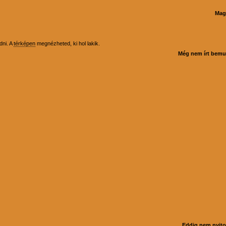
Mag
dni. A
térképen
megnézheted, ki hol lakik.
Még nem írt bemu
Eddig nem nyitot