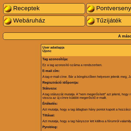
Receptek
Pontversen
Webáruház
Tűzijáték
A máso
User adatlapja
Újonc
Tag azonosítója:
Ez a tag azonosító-száma a rendszerben.
E-mail cím:
A tag e-mail címe. Bár a böngészőben helyesen jelenik meg, J
Regisztráció időpontja:
Státusza:
A tag státuszát mutatja. A "nem megerősített" azt jelenti, hog
vissza az új címre küldött megerősítő e-mailt.
Értékelés:
Azt mutatja, hogy a tag átlagban hány pontot kapott a hozzászólá
Tiltásai:
Azt mutatja, hogy a tag hányszor lett kitiltva a fórumról valamil
Pyroblog: