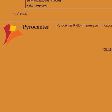
Ennyi hozzászólást írt eddig.
Nyitott topicok:
<<
Vissza
Pyrocenter
Pyrocenter Kiülő
Impresszum
Kapcs
Oldal