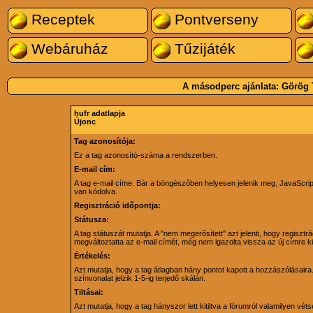
Receptek
Pontverseny
Webáruház
Tűzijáték
A másodperc ajánlata:
Görög 
hufr adatlapja
Újonc
Tag azonosítója:
Ez a tag azonosító-száma a rendszerben.
E-mail cím:
A tag e-mail címe. Bár a böngészőben helyesen jelenik meg, JavaScri
van kódolva.
Regisztráció időpontja:
Státusza:
A tag státuszát mutatja. A "nem megerősített" azt jelenti, hogy regiszt
megváltoztatta az e-mail címét, még nem igazolta vissza az új címre kü
Értékelés:
Azt mutatja, hogy a tag átlagban hány pontot kapott a hozzászólásaira. 
színvonalat jelzik 1-5-ig terjedő skálán.
Tiltásai:
Azt mutatja, hogy a tag hányszor lett kitiltva a fórumról valamilyen véts