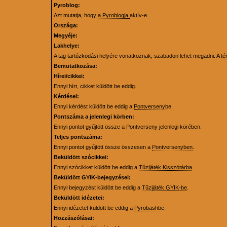
Pyroblog:
Azt mutatja, hogy
a Pyroblogja
aktív-e.
Országa:
Megyéje:
Lakhelye:
A tag tartózkodási helyére vonatkoznak, szabadon lehet megadni. A
té
Bemutatkozása:
Hírei/cikkei:
Ennyi hírt, cikket küldött be eddig.
Kérdései:
Ennyi kérdést küldött be eddig a
Pontversenybe
.
Pontszáma a jelenlegi körben:
Ennyi pontot gyűjtött össze a
Pontverseny
jelenlegi körében.
Teljes pontszáma:
Ennyi pontot gyűjtött össze összesen a
Pontversenyben
.
Beküldött szócikkei:
Ennyi szócikket küldött be eddig a
Tűzijáték Kisszótárba
.
Beküldött GYIK-bejegyzései:
Ennyi bejegyzést küldött be eddig a
Tűzijáték GYIK-be
.
Beküldött idézetei:
Ennyi idézetet küldött be eddig a
Pyrobashbe
.
Hozzászólásai: