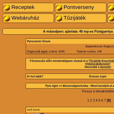
Receptek
Pontverseny
Webáruház
Tűzijáték
A másodperc ajánlata:
40 mp-es Füstgyertya
Pyrocenter fórum
Bejelentkezés
Regisztr
Regisztrált tagok
száma: 4345
Topicok száma: 148
Fórumozás előtt mindenképpen olvasd el a
Tűzijáték Kisszótá
Oldalszabályzatot
!
Használd a
keresőt!
Ki hol lakik?
Összes topic
Pyro light
>> Biztonságtechnika - Mivel kerüljük el 
Vissza a témakörökh
1
2
3
4
5
6
7
[8]
mx5 kevin