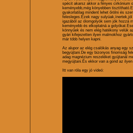
spécit akarsz akkor a fényes cirkónium 
keményebb,még könyebben tisztítható.E
gyakorlatilag mindent lehet őrölni és sze
felesleges.Ezek nagy sulyúak,ínertek,jól
igazából az ólomgolyók sem jók hozzá m
keményebb és elkoptatná a golyókat.Ese
könnyűek és nem elég hatékony velük az ö
gyári kifejezetten ilyen malmokhoz gyárt
már több helyen kapni.
Az alupor az elég csalókás anyag egy s
begyújtani.De egy bizonyos finomság fel
adag magnézium reszeléket gyújtanál me
megyújtani.És ekkor van a gond az ilyen
Itt van róla egy jó videó: