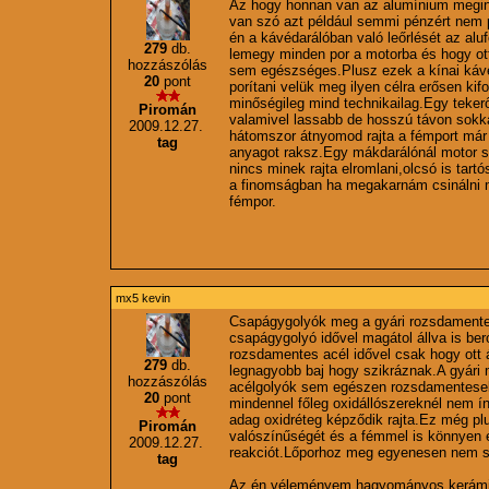
Az hogy honnan van az alumínium megint
van szó azt például semmi pénzért nem 
én a kávédarálóban való leőrlését az alu
279
db.
lemegy minden por a motorba és hogy ott 
hozzászólás
sem egészséges.Plusz ezek a kínai káv
20
pont
porítani velük meg ilyen célra erősen ki
minőségileg mind technikailag.Egy tekerő
Piromán
valamivel lassabb de hosszú távon sokk
2009.12.27.
hátomszor átnyomod rajta a fémport már
tag
anyagot raksz.Egy mákdarálónál motor s
nincs minek rajta elromlani,olcsó is tar
a finomságban ha megakarnám csinálni 
fémpor.
mx5 kevin
Csapágygolyók meg a gyári rozsdamente
csapágygolyó idővel magátol állva is b
rozsdamentes acél idővel csak hogy ott á
279
db.
legnagyobb baj hogy szikráznak.A gyári
hozzászólás
acélgolyók sem egészen rozsdamentesek
20
pont
mindennel főleg oxidállószereknél nem 
adag oxidréteg képződik rajta.Ez még pl
Piromán
valószínűségét és a fémmel is könnyen e
2009.12.27.
reakciót.Lőporhoz meg egyenesen nem s
tag
Az én véleményem hagyományos kerámia