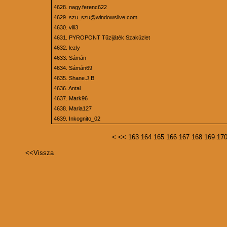
4628.
nagy.ferenc622
4629.
szu_szu@windowslive.com
4630.
vili3
4631.
PYROPONT Tűzijáték Szaküzlet
4632.
lezly
4633.
Sámán
4634.
Sámán69
4635.
Shane.J.B
4636.
Antal
4637.
Mark96
4638.
Maria127
4639.
Inkognito_02
<
<<
163
164
165
166
167
168
169
17
<<
Vissza