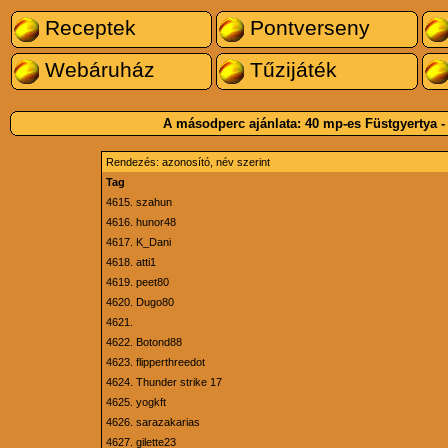
Receptek
Pontverseny
Webáruház
Tűzijáték
A másodperc ajánlata:
40 mp-es Füstgyertya 
Rendezés:
azonosító
,
név
szerint
Tag
4615.
szahun
4616.
hunor48
4617.
K_Dani
4618.
atti1
4619.
peet80
4620.
Dugo80
4621.
4622.
Botond88
4623.
flipperthreedot
4624.
Thunder strike 17
4625.
yogkft
4626.
sarazakarias
4627.
gilette23