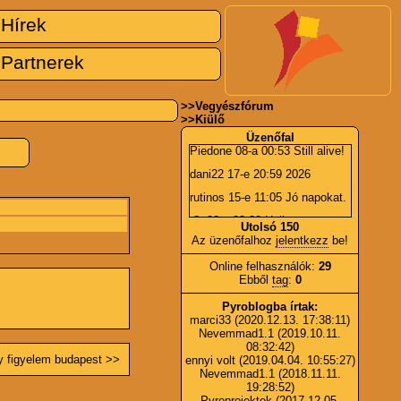
Hírek
Partnerek
>>
Vegyészfórum
>>
Kiülő
Üzenőfal
Piedone
08-a 00:53 Still alive!
dani22
17-e 20:59 2026
rutinos
15-e 11:05 Jó napokat.
r8r
23-a 23:30 Hall
Utolsó 150
Az üzenőfalhoz
jelentkezz
be!
Piedone
06-a 15:36 BÚÉK!
Online felhasználók:
29
r8r
01-e 21:44 Boldog Új Évet!
Ebből
tag
:
0
johncutter
24-e 05:28 -?*!
Pyroblogba írtak:
johncutter
24-e 05:27 És
marci33
(2020.12.13. 17:38:11)
tényleg?
Nevemmad1.1
(2019.10.11.
08:32:42)
Piedone
23-a 23:11 Újra online
igyelem budapest >>
ennyi volt
(2019.04.04. 10:55:27)
:).
Nevemmad1.1
(2018.11.11.
marci33
07-e 08:49 Kérdezni,
19:28:52)
segítséget kérni pyro témában
Pyroprojektek
(2017.12.05.