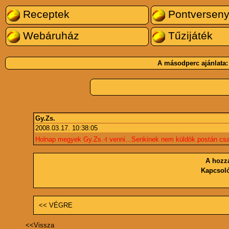
Receptek
Pontversen
Webáruház
Tűzijáték
A másodperc ajánlata
Gy.Zs.
2008.03.17. 10:38:05
Holnap megyek Gy.Zs.-t venni...Senkinek nem küldök postán csak
A hozz
Kapcsol
<< VÉGRE
<<
Vissza