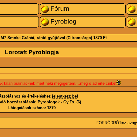
y
Fórum
Pyroblog
:
M7 Smoke Gránát, rántó gyújtóval (Citromsárga)
1870 Ft
Lorotaft
Pyroblogja
 talán brainiac-nek mert neki megígértem....meg ő ad érte cinket
ászóláshoz és értékeléshez
jelentkezz be
!
ódó hozzászólások:
Pyroblogok - Gy.Zs.
(6)
Látogatások száma: 1870
FORRÓDRÓT=> avagy f