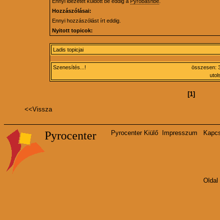
Ennyi idézetet küldött be eddig a
Pyrobashbe
.
Hozzászólásai:
Ennyi hozzászólást írt eddig.
Nyitott topicok:
Ladis topicjai
Szenesítés...!
összesen: 3
utol
[1]
<<
Vissza
Pyrocenter
Pyrocenter Kiülő
Impresszum
Kapcs
Oldal