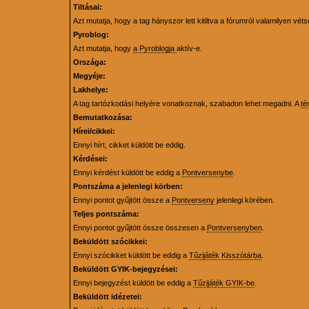
Tiltásai:
Azt mutatja, hogy a tag hányszor lett kitiltva a fórumról valamilyen véts
Pyroblog:
Azt mutatja, hogy
a Pyroblogja
aktív-e.
Országa:
Megyéje:
Lakhelye:
A tag tartózkodási helyére vonatkoznak, szabadon lehet megadni. A
té
Bemutatkozása:
Hírei/cikkei:
Ennyi hírt, cikket küldött be eddig.
Kérdései:
Ennyi kérdést küldött be eddig a
Pontversenybe
.
Pontszáma a jelenlegi körben:
Ennyi pontot gyűjtött össze a
Pontverseny
jelenlegi körében.
Teljes pontszáma:
Ennyi pontot gyűjtött össze összesen a
Pontversenyben
.
Beküldött szócikkei:
Ennyi szócikket küldött be eddig a
Tűzijáték Kisszótárba
.
Beküldött GYIK-bejegyzései:
Ennyi bejegyzést küldött be eddig a
Tűzijáték GYIK-be
.
Beküldött idézetei: