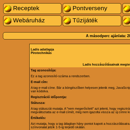
Receptek
Pontverseny
Webáruház
Tűzijáték
A másodperc ajánlata:
2
Ladis adatlapja
Pirotechnikás
Ladis hozzászólásainak megte
Tag azonosítója:
Ez a tag azonosító-száma a rendszerben.
E-mail cím:
A tag e-mail címe. Bár a böngészőben helyesen jelenik meg, JavaScri
van kódolva.
Regisztráció időpontja:
Státusza:
A tag státuszát mutatja. A "nem megerősített" azt jelenti, hogy regiszt
megváltoztatta az e-mail címét, még nem igazolta vissza az új címre kü
Értékelés:
Azt mutatja, hogy a tag átlagban hány pontot kapott a hozzászólásaira. 
színvonalat jelzik 1-5-ig terjedő skálán.