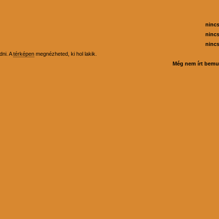
ninc
ninc
ninc
dni. A
térképen
megnézheted, ki hol lakik.
Még nem írt bemu