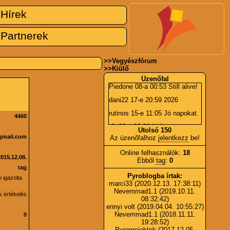
Hírek
Partnerek
>>
Vegyészfórum
>>
Kiülő
Üzenőfal
Piedone
08-a 00:53 Still alive!
dani22
17-e 20:59 2026
rutinos
15-e 11:05 Jó napokat.
4460
r8r
23-a 23:30 Hall
Utolsó 150
gmail.com
Az üzenőfalhoz
jelentkezz
be!
Piedone
06-a 15:36 BÚÉK!
Online felhasználók:
18
r8r
01-e 21:44 Boldog Új Évet!
2015.12.08.
Ebből
tag
:
0
johncutter
24-e 05:28 -?*!
tag
Pyroblogba írtak:
 igazolta
johncutter
24-e 05:27 És
marci33
(2020.12.13. 17:38:11)
tényleg?
Nevemmad1.1
(2019.10.11.
s értékelés
08:32:42)
Piedone
23-a 23:11 Újra online
ennyi volt
(2019.04.04. 10:55:27)
:).
Nevemmad1.1
(2018.11.11.
0
marci33
07-e 08:49 Kérdezni,
19:28:52)
segítséget kérni pyro témában
Pyroprojektek
(2017.12.05.