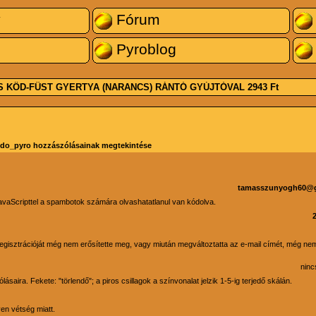
y
Fórum
Pyroblog
S KÖD-FÜST GYERTYA (NARANCS) RÁNTÓ GYÚJTÓVAL
2943 Ft
do_pyro hozzászólásainak megtekintése
tamasszunyogh60@
avaScripttel a spambotok számára olvashatatlanul van kódolva.
y regisztrációját még nem erősítette meg, vagy miután megváltoztatta az e-mail címét, még nem
ninc
saira. Fekete: "törlendő"; a piros csillagok a színvonalat jelzik 1-5-ig terjedő skálán.
yen vétség miatt.