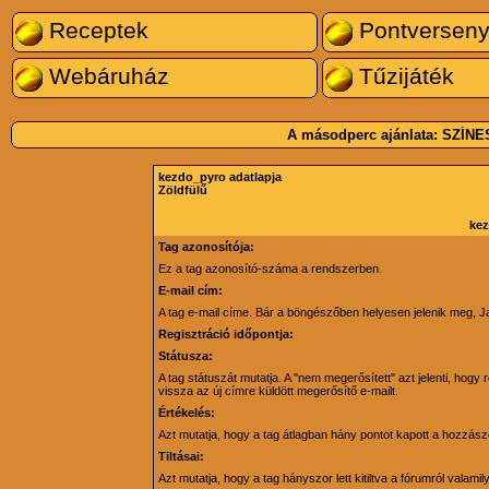
Receptek
Pontversen
Webáruház
Tűzijáték
A másodperc ajánlata:
SZÍNE
kezdo_pyro adatlapja
Zöldfülű
kez
Tag azonosítója:
Ez a tag azonosító-száma a rendszerben.
E-mail cím:
A tag e-mail címe. Bár a böngészőben helyesen jelenik meg, J
Regisztráció időpontja:
Státusza:
A tag státuszát mutatja. A "nem megerősített" azt jelenti, hog
vissza az új címre küldött megerősítő e-mailt.
Értékelés:
Azt mutatja, hogy a tag átlagban hány pontot kapott a hozzászólá
Tiltásai:
Azt mutatja, hogy a tag hányszor lett kitiltva a fórumról valamil