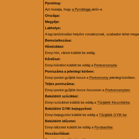
Pyroblog:
Azt mutatja, hogy
a Pyroblogja
aktív-e.
Országa:
Megyéje:
Lakhelye:
A tag tartózkodási helyére vonatkoznak, szabadon lehet mega
Bemutatkozása:
Hírei/cikkei:
Ennyi hírt, cikket küldött be eddig.
Kérdései:
Ennyi kérdést küldött be eddig a
Pontversenybe
.
Pontszáma a jelenlegi körben:
Ennyi pontot gyűjtött össze a
Pontverseny
jelenlegi körében.
Teljes pontszáma:
Ennyi pontot gyűjtött össze összesen a
Pontversenyben
.
Beküldött szócikkei:
Ennyi szócikket küldött be eddig a
Tűzijáték Kisszótárba
.
Beküldött GYIK-bejegyzései:
Ennyi bejegyzést küldött be eddig a
Tűzijáték GYIK-be
.
Beküldött idézetei:
Ennyi idézetet küldött be eddig a
Pyrobashbe
.
Hozzászólásai: