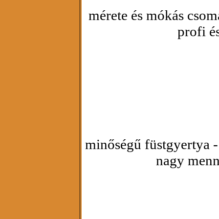
mérete és mókás csoma
profi é
minőségű füstgyertya 
nagy menny