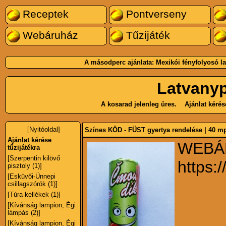
Receptek
Pontverseny
Webáruház
Tűzijáték
A másodperc ajánlata:
Mexikói fényfolyosó l
Latvany
A kosarad jelenleg üres.
Ajánlat kéré
[Nyitóoldal]
Színes KÖD - FÜST gyertya rendelése
|
40 mp
Ajánlat kérése
WEBÁ
tűzijátékra
[Szerpentin kilövő
https:
pisztoly (1)]
[Esküvői-Ünnepi
csillagszórók (1)]
[Túra kellékek (1)]
[Kívánság lampion, Égi
lámpás (2)]
[Kívánság lampion, Égi