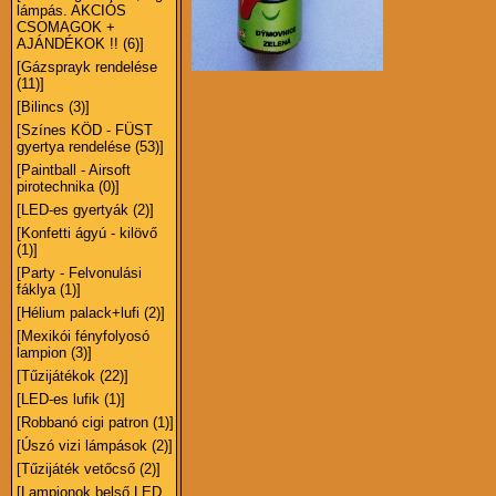
lámpás. AKCIÓS
CSOMAGOK +
AJÁNDÉKOK !! (6)]
[Gázsprayk rendelése
(11)]
[Bilincs (3)]
[Színes KÖD - FÜST
gyertya rendelése (53)]
[Paintball - Airsoft
pirotechnika (0)]
[LED-es gyertyák (2)]
[Konfetti ágyú - kilövő
(1)]
[Party - Felvonulási
fáklya (1)]
[Hélium palack+lufi (2)]
[Mexikói fényfolyosó
lampion (3)]
[Tűzijátékok (22)]
[LED-es lufik (1)]
[Robbanó cigi patron (1)]
[Úszó vizi lámpások (2)]
[Tűzijáték vetőcső (2)]
[Lampionok belső LED