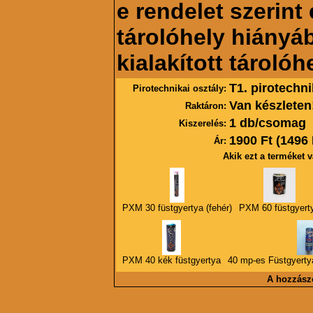
e rendelet szerint
tárolóhely hiányáb
kialakított tárolóh
T1. pirotechni
Pirotechnikai osztály:
Van készleten
Raktáron:
1 db/csomag
Kiszerelés:
1900 Ft (1496
Ár:
Akik ezt a terméket v
PXM 30 füstgyertya (fehér)
PXM 60 füstgyert
PXM 40 kék füstgyertya
40 mp-es Füstgyerty
A hozzász