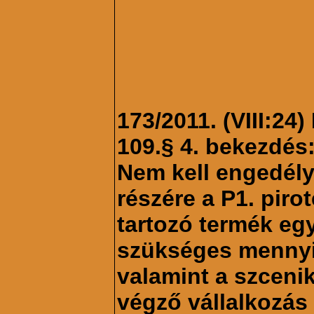
173/2011. (VIII:24
109.§ 4. bekezdés
Nem kell engedél
részére a P1. piro
tartozó termék eg
szükséges mennyi
valamint a szceni
végző vállalkozás