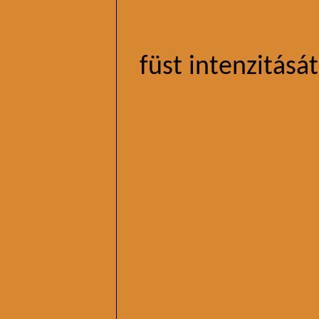
füst intenzitásá