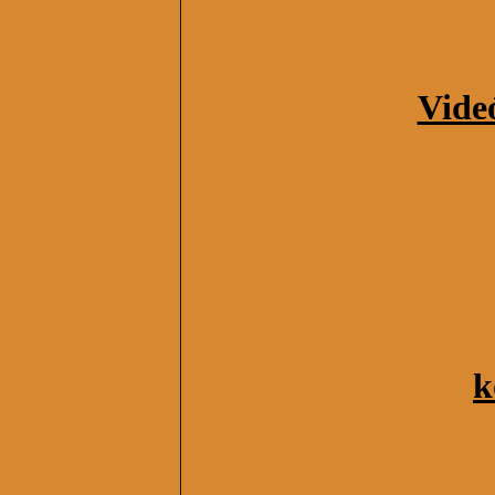
Vide
k