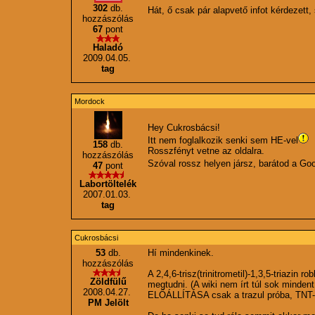
302
db.
Hát, ő csak pár alapvető infot kérdezett
hozzászólás
67
pont
Haladó
2009.04.05.
tag
Mordock
Hey Cukrosbácsi!
Itt nem foglalkozik senki sem HE-vel
158
db.
Rosszfényt vetne az oldalra.
hozzászólás
Szóval rossz helyen jársz, barátod a Go
47
pont
Labortöltelék
2007.01.03.
tag
Cukrosbácsi
53
db.
Hí mindenkinek.
hozzászólás
A 2,4,6-trisz(trinitrometil)-1,3,5-triazin 
Zöldfülű
megtudni. (A wiki nem írt túl sok mind
2008.04.27.
ELŐÁLLÍTÁSA csak a trazul próba, TNT-e
PM Jelölt