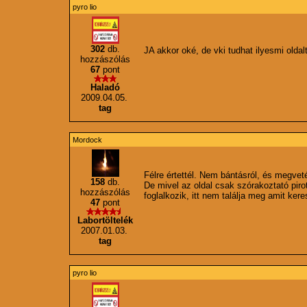
pyro lio
302
db.
JA akkor oké, de vki tudhat ilyesmi oldalt
hozzászólás
67
pont
Haladó
2009.04.05.
tag
Mordock
Félre értettél. Nem bántásról, és megvet
158
db.
De mivel az oldal csak szórakoztató pirot
hozzászólás
foglalkozik, itt nem találja meg amit kere
47
pont
Labortöltelék
2007.01.03.
tag
pyro lio