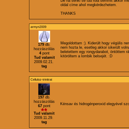
De ha senki se tud róla semmit akkor meg
oldal címe ahol megkérdezhetem.
THANKS
armyn2009
Megoldottam :). Kiderült hogy végülis ne
179
db.
nem hozta le, esetleg akkor sikerült voln
hozzászólás
beletettem egy rongydarabot, öntöttem rá
4
pont
kitöröltem a lombik belsejét. :D
Tud valamit
2009.02.21.
tag
Celluloz-trinitrat
197
db.
hozzászólás
Kénsav és hidrogénperoxid elegyével szo
67
pont
Tud valamit
2009.11.29.
tag