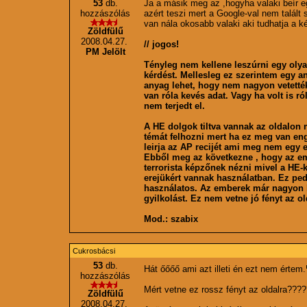
53
db.
Ja a másik meg az ,hogyha valaki beír e
hozzászólás
azért teszi mert a Google-val nem talált
van nála okosabb valaki aki tudhatja a k
Zöldfülű
2008.04.27.
// jogos!
PM Jelölt
Tényleg nem kellene leszúrni egy olyan
kérdést. Mellesleg ez szerintem egy 
anyag lehet, hogy nem nagyon vetették
van róla kevés adat. Vagy ha volt is r
nem terjedt el.
A HE dolgok tiltva vannak az oldalon 
témát felhozni mert ha ez meg van en
leirja az AP recijét ami meg nem egy
Ebből meg az következne , hogy az em
terrorista képzőnek nézni mivel a HE
erejükért vannak használatban. Ez pe
használatos. Az emberek már nagyon 
gyilkolást. Ez nem vetne jó fényt az ol
Mod.: szabix
Cukrosbácsi
53
db.
Hát őőőő ami azt illeti én ezt nem értem.
hozzászólás
Mért vetne ez rossz fényt az oldalra???
Zöldfülű
2008.04.27.