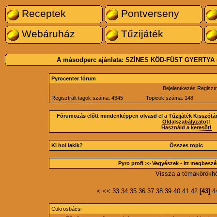
Receptek
Pontverseny
Webáruház
Tűzijáték
A másodperc ajánlata:
SZÍNES KÖD-FÜST GYERTYA 
Pyrocenter fórum
Bejelentkezés
Regisztr
Regisztrált tagok
száma: 4345
Topicok száma: 148
Fórumozás előtt mindenképpen olvasd el a
Tűzijáték Kisszótá
Oldalszabályzatot
!
Használd a
keresőt!
Ki hol lakik?
Összes topic
Pyro profi
>> Vegyészek - Itt megbeszélh
Vissza a témakörökh
<
<<
33
34
35
36
37
38
39
40
41
42
[43]
4
Cukrosbácsi