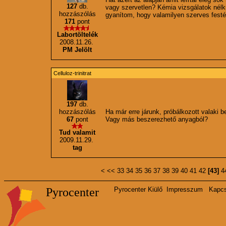
127
db.
vagy szervetlen? Kémia vizsgálatok nél
hozzászólás
gyanítom, hogy valamilyen szerves festé
171
pont
Labortöltelék
2008.11.26.
PM Jelölt
Celluloz-trinitrat
197
db.
hozzászólás
Ha már erre járunk, próbálkozott valaki b
67
pont
Vagy más beszerezhető anyagból?
Tud valamit
2009.11.29.
tag
<
<<
33
34
35
36
37
38
39
40
41
42
[43]
4
Pyrocenter
Pyrocenter Kiülő
Impresszum
Kapcs