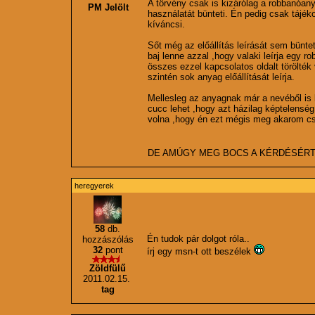
A törvény csak is kizárólag a robbanóany
PM Jelölt
használatát bünteti. Én pedig csak tájék
kíváncsi.
Sőt még az előállítás leírását sem büntet
baj lenne azzal ,hogy valaki leírja egy r
összes ezzel kapcsolatos oldalt törölték 
szintén sok anyag előállítását leírja.
Mellesleg az anyagnak már a nevéből is 
cucc lehet ,hogy azt házilag képtelenség e
volna ,hogy én ezt mégis meg akarom csi
DE AMÚGY MEG BOCS A KÉRDÉSÉR
heregyerek
58
db.
Én tudok pár dolgot róla..
hozzászólás
32
pont
írj egy msn-t ott beszélek
Zöldfülű
2011.02.15.
tag