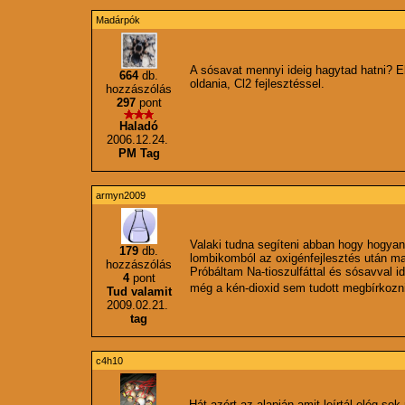
Madárpók
A sósavat mennyi ideig hagytad hatni? El
664
db.
oldania, Cl2 fejlesztéssel.
hozzászólás
297
pont
Haladó
2006.12.24.
PM Tag
armyn2009
Valaki tudna segíteni abban hogy hogyan
179
db.
lombikomból az oxigénfejlesztés után m
hozzászólás
Próbáltam Na-tioszulfáttal és sósavval id
4
pont
még a kén-dioxid sem tudott megbírkozn
Tud valamit
2009.02.21.
tag
c4h10
Hát azért az alapján amit leírtál elég so