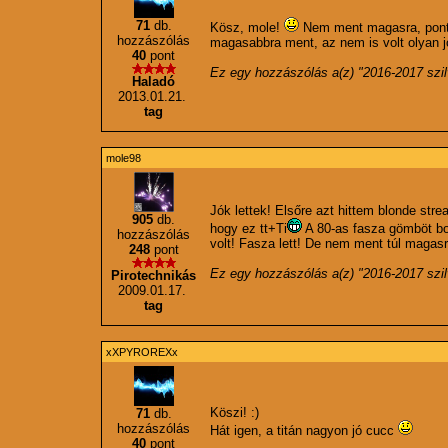
71
db.
Kösz, mole!
Nem ment magasra, pont 
hozzászólás
magasabbra ment, az nem is volt olyan j
40
pont
Ez egy hozzászólás a(z) "
2016-2017 szil
Haladó
2013.01.21.
tag
mole98
Jók lettek! Elsőre azt hittem blonde stre
905
db.
hogy ez tt+Ti
A 80-as fasza gömböt bon
hozzászólás
volt! Fasza lett! De nem ment túl magas
248
pont
Ez egy hozzászólás a(z) "
2016-2017 szil
Pirotechnikás
2009.01.17.
tag
xXPYROREXx
Köszi! :)
71
db.
hozzászólás
Hát igen, a titán nagyon jó cucc
40
pont