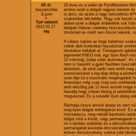
65
db.
15 éves ez a videó de PyroMasteren Mx5
hozzászólás
amikor ezek a dolgok nagyon mentek és
1
pont
is aktív, és azóta a nagy nemzetközi A
szakember lett belőle. Hogy sok kezdő n
Tud valamit
akiket ezek a dolgok érdekeltek sok hül
2012.02.27.
hibájuk! Hatvan valahány hozzászóláson 
tag
tömöríted és miért nem hiszel nekünk, s
A válasz sajnos az hogy hatalmas szaksz
voltak akik konkrétan hazudoztak amikbő
tévutakon indultak el. Tömegesen ajánlo
pigmentet KNO3 mal, egy ilyen flash m
12 mikronig „Indiai sötét alumínium”. Az 
nem is hasonlít a gyári flashben használ
átnéztem, de amit senki nem említ meg 
szemcseméret a leg alap dolog a pirot
osan lépi túl a maximális megengedett h
finomítást még csak meg sem említenek. 
amit előzőleg pár 12 éves aminél maga s
hazudja hogy milyen bitang jó petárdákat 
megveszed. És a sokadik ilyen dolog ut
Rázhatja össze amivel akarja és nem műk
meg ilyen dolgok önhibájukon kívül. És 
mozsarazza, meg nekiáll lepréselni aztá
dolgot mint a klorát, vagy permanganát 
mi a tárolási stabilitás és a dörzsérzéke
permanganát kevésbé dörzsérzékeny rossz 
erősen dörzsérzékeny sokkal jobb tárolási