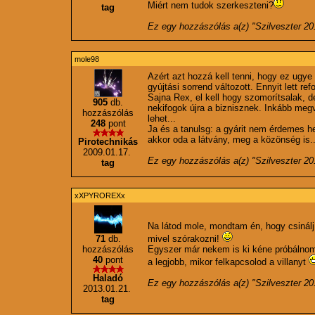
Miért nem tudok szerkeszteni?
tag
Ez egy hozzászólás a(z) "
Szilveszter 20
mole98
Azért azt hozzá kell tenni, hogy ez ugye
gyújtási sorrend változott. Ennyit lett re
Sajna Rex, el kell hogy szomorítsalak,
905
db.
nekifogok újra a biznisznek. Inkább me
hozzászólás
lehet...
248
pont
Ja és a tanulsg: a gyárit nem érdemes h
akkor oda a látvány, meg a közönség is..
Pirotechnikás
2009.01.17.
Ez egy hozzászólás a(z) "
Szilveszter 20
tag
xXPYROREXx
Na látod mole, mondtam én, hogy csinálj 
71
db.
mivel szórakozni!
hozzászólás
Egyszer már nekem is ki kéne próbálnom 
40
pont
a legjobb, mikor felkapcsolod a villanyt
Haladó
Ez egy hozzászólás a(z) "
Szilveszter 20
2013.01.21.
tag