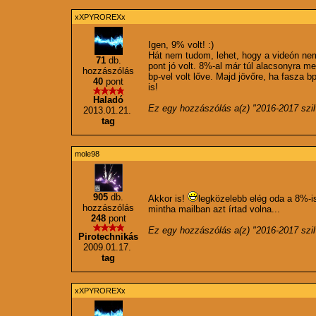
xXPYROREXx
Igen, 9% volt! :)
Hát nem tudom, lehet, hogy a videón nem
71
db.
pont jó volt. 8%-al már túl alacsonyra 
hozzászólás
bp-vel volt lőve. Majd jövőre, ha fasza b
40
pont
is!
Haladó
Ez egy hozzászólás a(z) "
2016-2017 szil
2013.01.21.
tag
mole98
905
db.
Akkor is!
legközelebb elég oda a 8%-i
hozzászólás
mintha mailban azt írtad volna...
248
pont
Ez egy hozzászólás a(z) "
2016-2017 szil
Pirotechnikás
2009.01.17.
tag
xXPYROREXx