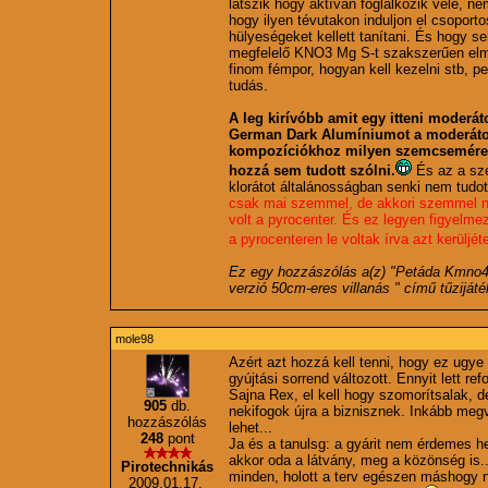
látszik hogy aktívan foglalkozik vele, n
hogy ilyen tévutakon induljon el csopor
hülyeségeket kellett tanítani. És hogy se
megfelelő KNO3 Mg S-t szakszerűen elm
finom fémpor, hogyan kell kezelni stb, pe
tudás.
A leg kirívóbb amit egy itteni moderáto
German Dark Alumíniumot a moderátor
kompozíciókhoz milyen szemcseméret
hozzá sem tudott szólni.
És az a sz
klorátot általánosságban senki nem tudot
csak mai szemmel, de akkori szemmel n
volt a pyrocenter. És ez legyen figyelm
a pyrocenteren le voltak írva azt kerüljéte
Ez egy hozzászólás a(z) "
Petáda Kmno4 
verzió 50cm-eres villanás
" című tűziját
mole98
Azért azt hozzá kell tenni, hogy ez ugye
gyújtási sorrend változott. Ennyit lett re
Sajna Rex, el kell hogy szomorítsalak,
905
db.
nekifogok újra a biznisznek. Inkább me
hozzászólás
lehet...
248
pont
Ja és a tanulsg: a gyárit nem érdemes h
akkor oda a látvány, meg a közönség is...
Pirotechnikás
minden, holott a terv egészen máshogy n
2009.01.17.