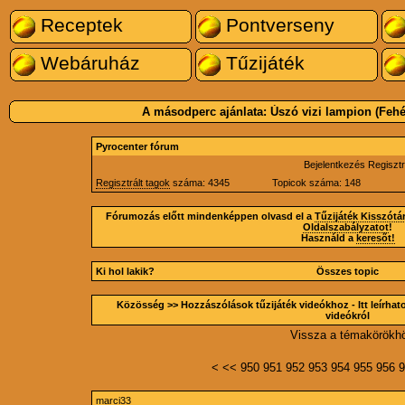
Receptek
Pontverseny
Webáruház
Tűzijáték
A másodperc ajánlata:
Úszó vizi lampion (Fehé
Pyrocenter fórum
Bejelentkezés
Regisztr
Regisztrált tagok
száma: 4345
Topicok száma: 148
Fórumozás előtt mindenképpen olvasd el a
Tűzijáték Kisszótá
Oldalszabályzatot
!
Használd a
keresőt!
Ki hol lakik?
Összes topic
Közösség
>> Hozzászólások tűzijáték videókhoz - Itt leírhato
videókról
Vissza a témakörökh
<
<<
950
951
952
953
954
955
956
9
marci33