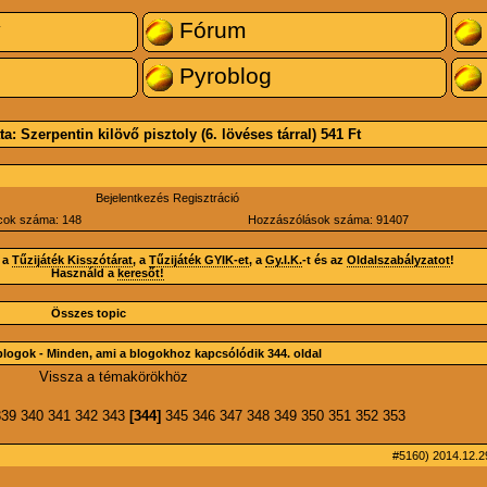
y
Fórum
Pyroblog
ta:
Szerpentin kilövő pisztoly (6. lövéses tárral)
541 Ft
Bejelentkezés
Regisztráció
cok száma: 148
Hozzászólások száma: 91407
 a
Tűzijáték Kisszótárat
, a
Tűzijáték GYIK-et
, a
Gy.I.K.
-t és az
Oldalszabályzatot
!
Használd a
keresőt!
Összes topic
logok - Minden, ami a blogokhoz kapcsólódik 344. oldal
Vissza a témakörökhöz
339
340
341
342
343
[344]
345
346
347
348
349
350
351
352
353
#5160)
2014.12.29