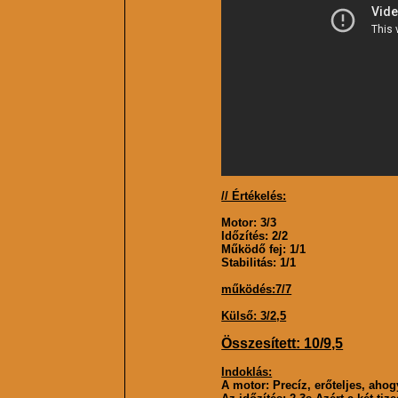
// Értékelés:
Motor: 3/3
Időzítés: 2/2
Működő fej: 1/1
Stabilitás: 1/1
működés:7/7
Külső: 3/2,5
Összesített: 10/9,5
Indoklás:
A motor: Precíz, erőteljes, ahog