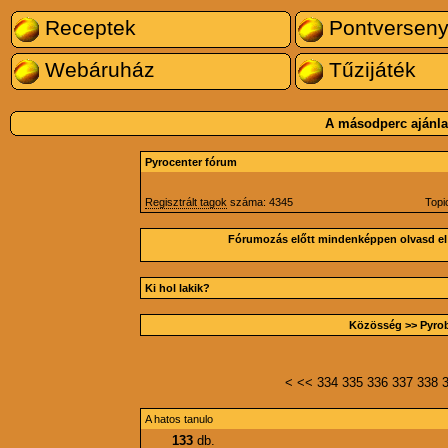
Receptek
Pontversen
Webáruház
Tűzijáték
A másodperc ajánla
Pyrocenter fórum
Regisztrált tagok
száma: 4345
Topi
Fórumozás előtt mindenképpen olvasd el
Ki hol lakik?
Közösség
>> Pyrob
<
<<
334
335
336
337
338
A hatos tanulo
133
db.