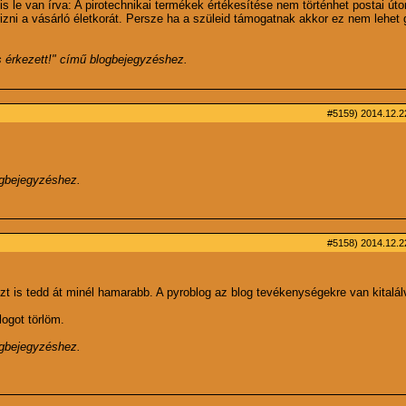
s le van írva: A pirotechnikai termékek értékesítése nem történhet postai úto
őrizni a vásárló életkorát. Persze ha a szüleid támogatnak akkor ez nem lehet
 érkezett!
" című blogbejegyzéshez.
#5159)
2014.12.22
ogbejegyzéshez.
#5158)
2014.12.22
Ezt is tedd át minél hamarabb. A pyroblog az blog tevékenységekre van kitalá
logot törlöm.
ogbejegyzéshez.