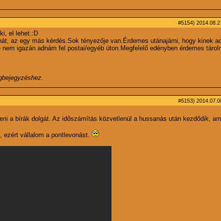
#5154)
2014.08.27
i, el lehet.:D
át, az egy más kérdés.Sok tényezője van.Érdemes utánajárni, hogy kinek ad
etve nem igazán adnám fel postai/egyéb úton.Megfelelő edényben érdemes tároln
ogbejegyzéshez.
#5153)
2014.07.08
eni a bírák dolgát. Az időszámítás közvetlenül a hussanás után kezdődik, am
, ezért vállalom a pontlevonást.