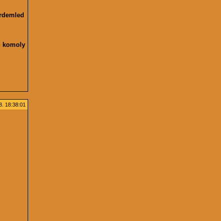
érdemled
eg komoly
. 18:38:01