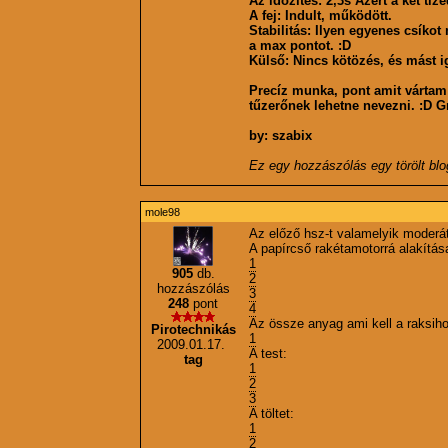
Az időzítés: 2,3s Azért a két tiz
A fej: Indult, működött.
Stabilitás: Ilyen egyenes csík
a max pontot. :D
Külső: Nincs kötözés, és mást i
Precíz munka, pont amit vártam 
tűzerőnek lehetne nevezni. :D Gra
by: szabix
Ez egy hozzászólás egy törölt bl
mole98
Az előző hsz-t valamelyik moderátu
A papírcső rakétamotorrá alakítás
1
905
db.
2
hozzászólás
3
248
pont
4
Az össze anyag ami kell a raksih
Pirotechnikás
1
2009.01.17.
A test:
tag
1
2
3
A töltet:
1
2