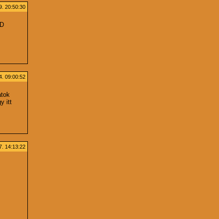
9. 20:50:30
:D
. 09:00:52
atok
y itt
. 14:13:22