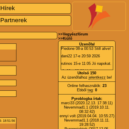
Hírek
Partnerek
>>
Vegyészfórum
>>
Kiülő
Üzenőfal
Piedone
08-a 00:53 Still alive!
dani22
17-e 20:59 2026
rutinos
15-e 11:05 Jó napokat.
r8r
23-a 23:30 Hall
Utolsó 150
Az üzenőfalhoz
jelentkezz
be!
Piedone
06-a 15:36 BÚÉK!
Online felhasználók:
23
r8r
01-e 21:44 Boldog Új Évet!
Ebből
tag
:
0
johncutter
24-e 05:28 -?*!
Pyroblogba írtak:
johncutter
24-e 05:27 És
marci33
(2020.12.13. 17:38:11)
tényleg?
Nevemmad1.1
(2019.10.11.
08:32:42)
Piedone
23-a 23:11 Újra online
ennyi volt
(2019.04.04. 10:55:27)
:).
Nevemmad1.1
(2018.11.11.
. 18:51:56
marci33
07-e 08:49 Kérdezni,
19:28:52)
segítséget kérni pyro témában
Pyroprojektek
(2017.12.05.