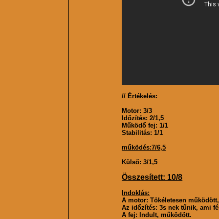
// Értékelés:
Motor: 3/3
Időzítés: 2/1,5
Működő fej: 1/1
Stabilitás: 1/1
működés:7/6,5
Külső: 3/1,5
Összesített: 10/8
Indoklás:
A motor: Tökéletesen működött, e
Az időzítés: 3s nek tűnik, ami f
A fej: Indult, működött.