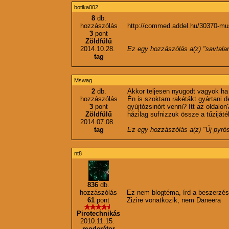
botika002
8
db.
hozzászólás
http://commed.addel.hu/30370-mus
3
pont
Zöldfülű
2014.10.28.
Ez egy hozzászólás a(z) "
savtala
tag
Mswag
2
db.
Akkor teljesen nyugodt vagyok ha
hozzászólás
Én is szoktam rakétákt gyártani d
3
pont
gyújtózsinórt venni? Itt az oldalo
Zöldfülű
házilag sufnizzuk össze a tűzijáté
2014.07.08.
tag
Ez egy hozzászólás a(z) "
Új pyrós
nt8
836
db.
hozzászólás
Ez nem blogtéma, írd a beszerzés
61
pont
Zizire vonatkozik, nem Daneera
Pirotechnikás
2010.11.15.
moderátor