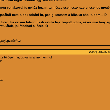
edért nem fogok levonni. Így kell ezt csinálni!
ot még vonalzóval is nehéz húzni, természetesen csak szerencse, de meg
gazából nem tudok felróni itt, pedig keresem a hibákat ahol tudom...:D
tőled, ha valami bitang flash salute fejet kapott volna, akkor már tényl
tulálok, jól feltoltad a lécet. :D
ogbejegyzéshez.
#5152)
2014.07.08
r törölje már, ugyanis a link nem jó!
a:
oz: