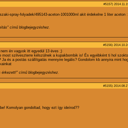
#5157)
2014.11.1
zaki-spray-folyadek/495143-aceton-1001000ml akit érdekelne 1 liter aceton 
nítás
" című blogbejegyzéshez.
#5156)
2014.10.24
 nem én vagyok itt egyedül 13 éves ;)
e most szilveszterre kélszülnek a kupakbombik is! És egyébként ti hol szokt
n? Ja és a postás szállítgatás mennyire legális? Gondolom kb annyira mint hog
kainkat
 érkezett!
" című blogbejegyzéshez.
#5155)
2014.08.27
be! Komolyan gondoltad, hogy ezt így ideírod??