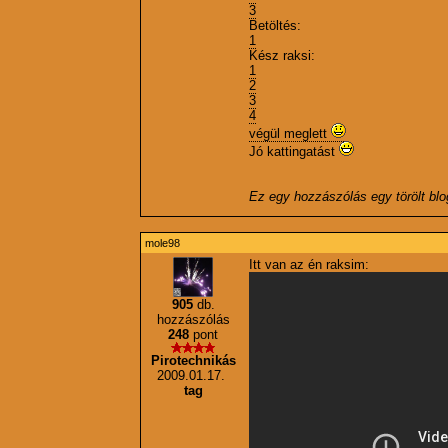
3
Betöltés:
1
Kész raksi:
1
2
3
4
végül meglett
Jó kattingatást
Ez egy hozzászólás egy törölt bl
mole98
Itt van az én raksim:
905
db.
hozzászólás
248
pont
Pirotechnikás
2009.01.17.
tag