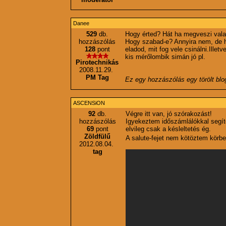
Danee
529
db.
Hogy érted? Hát ha megveszi valak
hozzászólás
Hogy szabad-e? Annyira nem, de h
128
pont
eladod, mit fog vele csinálni.Ill
kis mérőlombik simán jó pl.
Pirotechnikás
2008.11.29.
PM Tag
Ez egy hozzászólás egy törölt bl
ASCENSiON
92
db.
Végre itt van, jó szórakozást!
hozzászólás
Igyekeztem időszámlálókkal segít
69
pont
elvileg csak a késleltetés ég.
Zöldfülű
A salute-fejet nem kötöztem körbe
2012.08.04.
tag