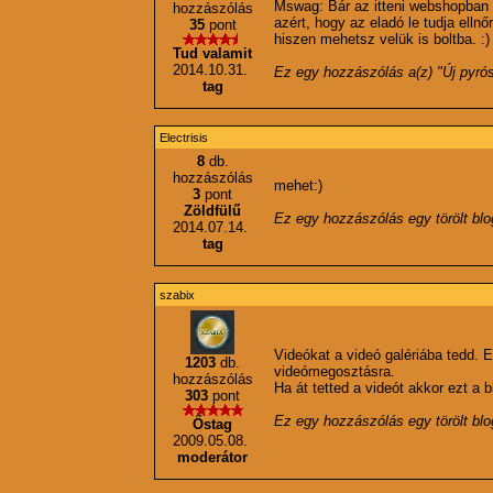
Mswag: Bár az itteni webshopban i
hozzászólás
azért, hogy az eladó le tudja elln
35
pont
hiszen mehetsz velük is boltba. :)
Tud valamit
2014.10.31.
Ez egy hozzászólás a(z) "
Új pyrós
tag
Electrisis
8
db.
hozzászólás
mehet:)
3
pont
Zöldfülű
Ez egy hozzászólás egy törölt bl
2014.07.14.
tag
szabix
Videókat a videó galériába tedd. 
1203
db.
videómegosztásra.
hozzászólás
Ha át tetted a videót akkor ezt a b
303
pont
Ez egy hozzászólás egy törölt bl
Őstag
2009.05.08.
moderátor